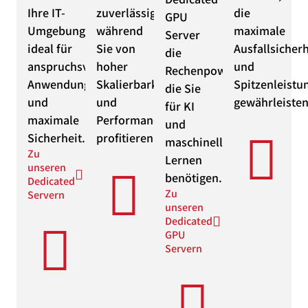
Ihre IT-
zuverlässig,
die
GPU
Umgebung,
während
maximale
Server
ideal für
Sie von
Ausfallsicherh
die
anspruchsvolle
hoher
und
Rechenpower,
Anwendungen
Skalierbarkeit
Spitzenleistu
die Sie
und
und
gewährleisten
für KI
maximale
Performance
und
Sicherheit.
profitieren.
maschinelles
Zu
Lernen
unseren
benötigen.
Dedicated
Zu
Servern
unseren
Dedicated
GPU
Servern