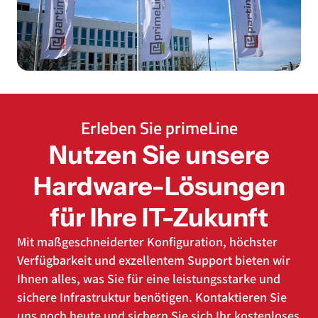
Erleben Sie primeLine
Nutzen Sie unsere
Hardware-Lösungen
für Ihre IT-Zukunft
Mit maßgeschneiderter Konfiguration, höchster
Verfügbarkeit und exzellentem Support bieten wir
Ihnen alles, was Sie für eine leistungsstarke und
sichere Infrastruktur benötigen. Kontaktieren Sie
uns noch heute und sichern Sie sich Ihr kostenloses