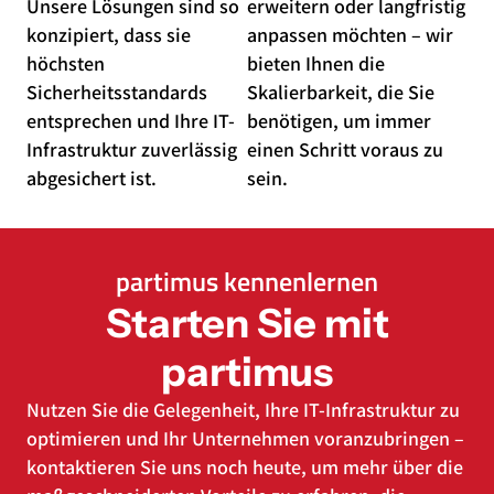
Unsere Lösungen sind so
erweitern oder langfristig
konzipiert, dass sie
anpassen möchten – wir
höchsten
bieten Ihnen die
Sicherheitsstandards
Skalierbarkeit, die Sie
entsprechen und Ihre IT-
benötigen, um immer
Infrastruktur zuverlässig
einen Schritt voraus zu
abgesichert ist.
sein.
partimus kennenlernen
Starten Sie mit
partimus
Nutzen Sie die Gelegenheit, Ihre IT-Infrastruktur zu
optimieren und Ihr Unternehmen voranzubringen –
kontaktieren Sie uns noch heute, um mehr über die