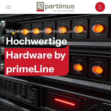
Startseite
|
Leistungen
|
Hardware by primeLine
Hochwertige
Hardware by
primeLine