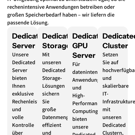
rechenintensive Anwendungen betreiben oder
großen Speicherbedarf haben – wir liefern die
passende Lösung.
Dedicated
Dedicated
Dedicated
Dedicate
Server
Storage
GPU
Cluster
Unsere
Mit
Server
Setzen
Dedicated
unseren
Sie auf
Für
Server
Dedicated
hochverfügba
datenintensive
bieten
Storage-
und
Anwendungen
Ihnen
Lösungen
skalierbare
und
exklusive
sichern
IT-
High-
Rechenleistung
Sie
Infrastruktur
Performance-
und
große
mit
Computing
volle
Datenmengen
unseren
bieten
Kontrolle
effizient
Dedicated
unsere
über
und
Clustern,
Dedicated