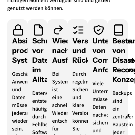
richtigen Moment verfügbar sind und gezielt
genutzt werden können.
Absicherung
Schutz
Wiederherstellung
Versionierung
Unterstütz
Bestan
produktiver
vor
nach
und
von
von
Systeme
Datenverlust
Ausfällen
Rücksicherung
Compliance
Disast
im
Anforderun
Recov
Geschäftskritische
Bei
Durch
Alltag
Konze
Anwendungen
Systemausfällen
regelmäßige
Viele
und
ist
Sicherungen
Unternehmen
Datenverluste
Backups
Daten
eine
und
müssen
entstehen
sind
müssen
schnelle
klare
Daten
häufig
ein
jederzeit
Wiederherstellung
Versionierung
nachvollziehbar
durch
zentraler
wiederherstellbar
entscheidend
können
sichern
Fehlbedienung,
Baustein
sein.
für
Sie
und
Softwareprobleme
jeder