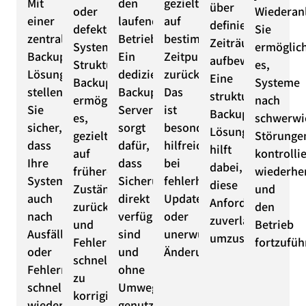
Mit
den
gezielt
über
oder
Wiederanl
einer
laufenden
auf
definierte
defekte
Sie
zentralen
Betrieb.
bestimmte
Zeiträume
Systeme.
ermöglic
Backup-
Ein
Zeitpunkte
aufbewahren.
Strukturierte
es,
Lösung
dedizierter
zurückgreifen.
Eine
Backups
Systeme
stellen
Backup
Das
strukturierte
ermöglichen
nach
Sie
Server
ist
Backup-
es,
schwerwi
sicher,
sorgt
besonders
Lösung
gezielt
Störunge
dass
dafür,
hilfreich
hilft
auf
kontrollie
Ihre
dass
bei
dabei,
frühere
wiederher
Systeme
Sicherungen
fehlerhaften
diese
Zustände
und
auch
direkt
Updates
Anforderungen
zurückzugreifen
den
nach
verfügbar
oder
zuverlässig
und
Betrieb
Ausfällen
sind
unerwünschten
umzusetzen.
Fehler
fortzufüh
oder
und
Änderungen.
schnell
Fehlern
ohne
zu
schnell
Umwege
korrigieren.
wieder
genutzt