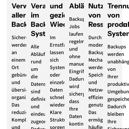
Verwaltung
Verantwortlichkeiten
und
Abläufe
Nutzung
Trenn
aller
im
gezielte
von
von
Backup-
Backups
Backup-
Wiederherstellung
Ressourcen
produ
Jobs
System
Syste
laufen
Sicherungen
Im
Durch
regelmäßig
werden
Ernstfall
moderne
Alle
Backups
und
an
lassen
Backup-
Abläufe
werden
ohne
einem
sich
Mechanismen
rund
unabhäng
manuellen
Ort
Systeme
werden
um
von
Eingriff.
gebündelt
oder
Speicherplatz
die
Ihrer
Dadurch
und
einzelne
und
Datensicherung
produkti
wird
übersichtlich
Daten
Netzwerk
sind
Umgebun
sichergestellt,
organisiert.
schnell
effizient
definiert
gespeiche
dass
Das
wiederherstellen.
genutzt.
und
Dadurch
Ihre
reduziert
Klare
Das
eindeutig
bleiben
Daten
Komplexität
Strukturen
ermöglicht
zugeordnet.
Ihre
kontinuierlich
und
sorgen
häufige
Dadurch
Sicherun