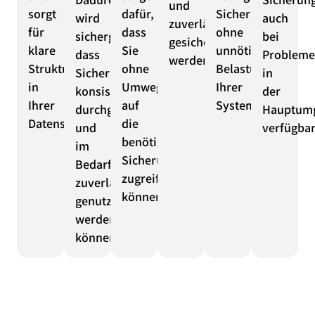
und
sorgt
dafür,
Sicherungen
wird
auch
zuverlässig
für
dass
ohne
sichergestellt,
bei
gesichert
klare
Sie
unnötige
dass
Problem
werden.
Strukturen
ohne
Belastung
Sicherungen
in
in
Umwege
Ihrer
konsistent
der
Ihrer
auf
Systeme.
durchgeführt
Hauptum
Datensicherung.
die
und
verfügbar
benötigten
im
Sicherungen
Bedarfsfall
zugreifen
zuverlässig
können.
genutzt
werden
können.