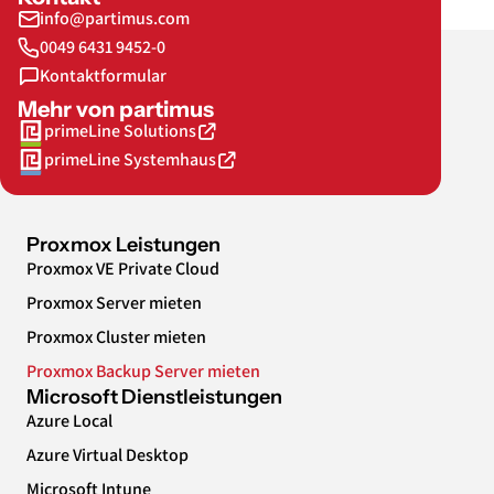
info@partimus.com
0049 6431 9452-0
Kontaktformular
Mehr von partimus
primeLine Solutions
primeLine Systemhaus
Proxmox Leistungen
Proxmox VE Private Cloud
Proxmox Server mieten
Proxmox Cluster mieten
Proxmox Backup Server mieten
Microsoft Dienstleistungen
Azure Local
Azure Virtual Desktop
Microsoft Intune