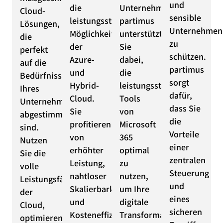
und
die
Unternehmen.
Cloud-
sensible
leistungsstarken
partimus
Lösungen,
Unternehmen
Möglichkeiten
unterstützt
die
zu
der
Sie
perfekt
schützen.
Azure-
dabei,
auf die
partimus
und
die
Bedürfnisse
sorgt
Hybrid-
leistungsstarken
Ihres
dafür,
Cloud.
Tools
Unternehmens
dass Sie
Sie
von
abgestimmt
die
profitieren
Microsoft
sind.
Vorteile
von
365
Nutzen
einer
erhöhter
optimal
Sie die
zentralen
Leistung,
zu
volle
Steuerung
nahtloser
nutzen,
Leistungsfähigkeit
und
Skalierbarkeit
um Ihre
der
eines
und
digitale
Cloud,
sicheren
Kosteneffizienz,
Transformation
optimieren