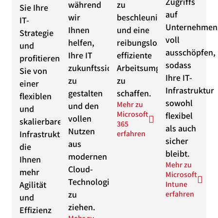
Zugriffs
während
zu
Sie Ihre
auf
wir
beschleunigen
IT-
Unternehmen
Ihnen
und eine
Strategie
voll
helfen,
reibungslose,
und
ausschöpfen,
Ihre IT
effiziente
profitieren
sodass
zukunftssicher
Arbeitsumgebung
Sie von
Ihre IT-
zu
zu
einer
Infrastruktur
gestalten
schaffen.
flexiblen
sowohl
Mehr zu
und den
und
Microsoft
flexibel
vollen
skalierbaren
365
als auch
Nutzen
Infrastruktur,
erfahren
sicher
aus
die
bleibt.
modernen
Ihnen
Mehr zu
Cloud-
mehr
Microsoft
Technologien
Agilität
Intune
zu
erfahren
und
ziehen.
Effizienz