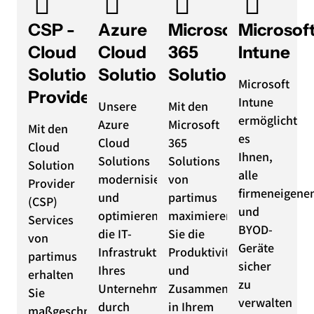
CSP -
Azure
Microsoft
Microsof
Cloud
Cloud
365
Intune
Solution
Solutions
Solutions
Microsoft
Provider
Intune
Unsere
Mit den
ermöglicht
Azure
Microsoft
Mit den
es
Cloud
365
Cloud
Ihnen,
Solutions
Solutions
Solution
alle
modernisieren
von
Provider
firmeneigene
und
partimus
(CSP)
und
optimieren
maximieren
Services
BYOD-
die IT-
Sie die
von
Geräte
Infrastruktur
Produktivität
partimus
sicher
Ihres
und
erhalten
zu
Unternehmens
Zusammenarbeit
Sie
verwalten
durch
in Ihrem
maßgeschneiderte