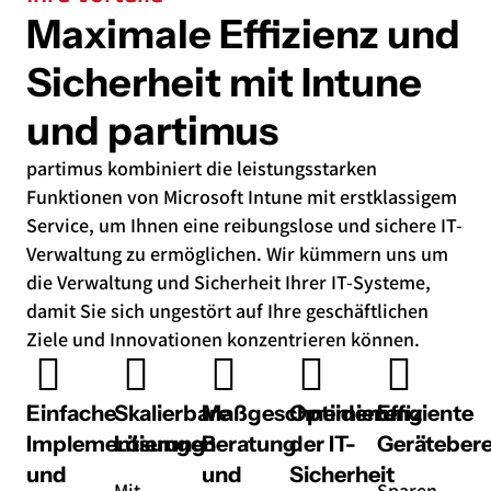
Maximale Effizienz und
Sicherheit mit Intune
und partimus
partimus kombiniert die leistungsstarken
Funktionen von Microsoft Intune mit erstklassigem
Service, um Ihnen eine reibungslose und sichere IT-
Verwaltung zu ermöglichen. Wir kümmern uns um
die Verwaltung und Sicherheit Ihrer IT-Systeme,
damit Sie sich ungestört auf Ihre geschäftlichen
Ziele und Innovationen konzentrieren können.
Einfache
Skalierbare
Maßgeschneiderte
Optimierung
Effiziente
Implementierung
Lösungen
Beratung
der IT-
Gerätebere
und
und
Sicherheit
Mit
Sparen