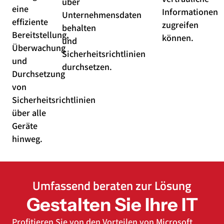
über
eine
Informationen
Unternehmensdaten
effiziente
zugreifen
behalten
Bereitstellung,
können.
und
Überwachung
Sicherheitsrichtlinien
und
durchsetzen.
Durchsetzung
von
Sicherheitsrichtlinien
über alle
Geräte
hinweg.
Umfassend beraten zur Lösung
Gestalten Sie Ihre IT
Profitieren Sie von den Vorteilen von Microsoft