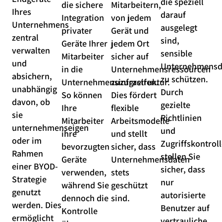
die speziell
die sichere
Mitarbeitern,
Ihres
darauf
Integration
von jedem
Unternehmens
ausgelegt
privater
Gerät und
zentral
sind,
Geräte Ihrer
jedem Ort
verwalten
sensible
Mitarbeiter
sicher auf
und
Unternehmensd
in die
Unternehmensressourcen
absichern,
zu schützen.
Unternehmensinfrastruktur.
zuzugreifen.
unabhängig
Durch
So können
Dies fördert
davon, ob
gezielte
Ihre
flexible
sie
Richtlinien
Mitarbeiter
Arbeitsmodelle
unternehmenseigen
und
ihre
und stellt
oder im
Zugriffskontrol
bevorzugten
sicher, dass
Rahmen
stellen Sie
Geräte
Unternehmensdaten
einer BYOD-
sicher, dass
verwenden,
stets
Strategie
nur
während Sie
geschützt
genutzt
autorisierte
dennoch die
sind.
werden. Dies
Benutzer auf
Kontrolle
ermöglicht
vertrauliche