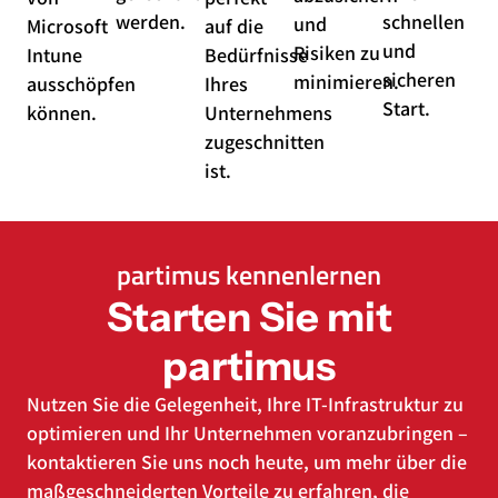
werden.
schnellen
und
Microsoft
auf die
und
Risiken zu
Intune
Bedürfnisse
sicheren
minimieren.
ausschöpfen
Ihres
Start.
können.
Unternehmens
zugeschnitten
ist.
partimus kennenlernen
Starten Sie mit
partimus
Nutzen Sie die Gelegenheit, Ihre IT-Infrastruktur zu
optimieren und Ihr Unternehmen voranzubringen –
kontaktieren Sie uns noch heute, um mehr über die
maßgeschneiderten Vorteile zu erfahren, die