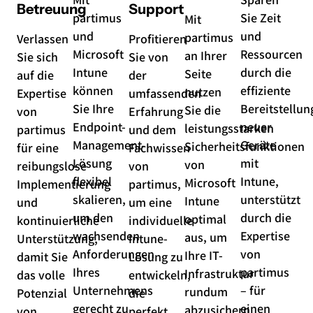
Betreuung
Support
partimus
Sie Zeit
Mit
und
und
partimus
Verlassen
Profitieren
Microsoft
Ressourcen
an Ihrer
Sie sich
Sie von
Intune
durch die
Seite
auf die
der
können
effiziente
nutzen
Expertise
umfassenden
Sie Ihre
Bereitstellun
Sie die
von
Erfahrung
Endpoint-
neuer
leistungsstarken
partimus
und dem
Management-
Geräte
Sicherheitsfunktionen
für eine
Fachwissen
Lösung
mit
von
reibungslose
von
flexibel
Intune,
Microsoft
Implementierung
partimus,
skalieren,
unterstützt
Intune
und
um eine
um den
durch die
optimal
kontinuierliche
individuelle
wachsenden
Expertise
aus, um
Unterstützung,
Intune-
Anforderungen
von
Ihre IT-
damit Sie
Lösung zu
Ihres
partimus
Infrastruktur
das volle
entwickeln,
Unternehmens
– für
rundum
Potenzial
die
gerecht zu
einen
abzusichern
von
perfekt