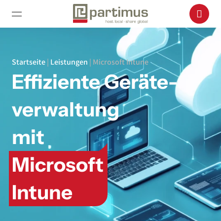
Startseite
|
Leistungen
|
Microsoft Intune
Effiziente Geräte­
verwaltung
mit
Microsoft
Intune