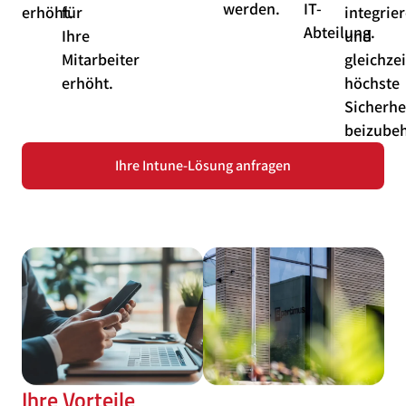
werden.
IT-
erhöht.
für
integrie
Abteilung.
Ihre
und
Mitarbeiter
gleichzei
erhöht.
höchste
Sicherhe
beizubeh
Ihre Intune-Lösung anfragen
Ihre Vorteile