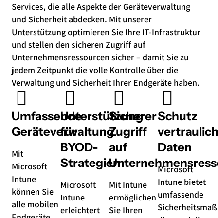
Services, die alle Aspekte der Geräteverwaltung
und Sicherheit abdecken. Mit unserer
Unterstützung optimieren Sie Ihre IT-Infrastruktur
und stellen den sicheren Zugriff auf
Unternehmensressourcen sicher – damit Sie zu
jedem Zeitpunkt die volle Kontrolle über die
Verwaltung und Sicherheit Ihrer Endgeräte haben.
Umfassende
Unterstützung
Sicherer
Schutz
Geräteverwaltung
für
Zugriff
vertraulic
BYOD-
auf
Daten
Mit
Strategien
Unternehmensress
Microsoft
Microsoft
Intune
Intune bietet
Microsoft
Mit Intune
können Sie
umfassende
Intune
ermöglichen
alle mobilen
Sicherheitsma
erleichtert
Sie Ihren
Endgeräte